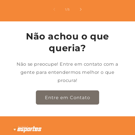
de
1
/
5
Não achou o que
queria?
Não se preocupe! Entre em contato com a
gente para entendermos melhor o que
procura!
Entre em Contato