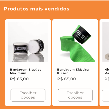
Produtos mais vendidos
Bandagem Elástica
Bandagem Elástica
Hi
Maximum
Pulser
M
Preço
R$ 65,00
Preço
R$ 65,00
P
R$
normal
normal
n
Escolher
Escolher
opções
opções