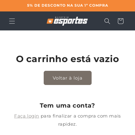
Pular
5% DE DESCONTO NA SUA 1ª COMPRA
para o
conteúdo
Carrinho
O carrinho está vazio
Voltar à loja
Tem uma conta?
Faça login
para finalizar a compra com mais
rapidez.