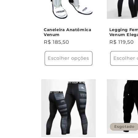
o
:
Caneleira Anatômica
Legging Fem
Venum
Venum Eleg
Preço
R$ 185,50
Preço
R$ 119,50
normal
normal
Escolher opções
Escolher
Esgotado