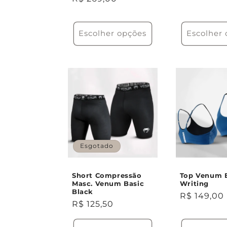
normal
normal
Escolher opções
Escolher
Esgotado
Short Compressão
Top Venum 
Masc. Venum Basic
Writing
Black
Preço
R$ 149,00
Preço
R$ 125,50
normal
normal