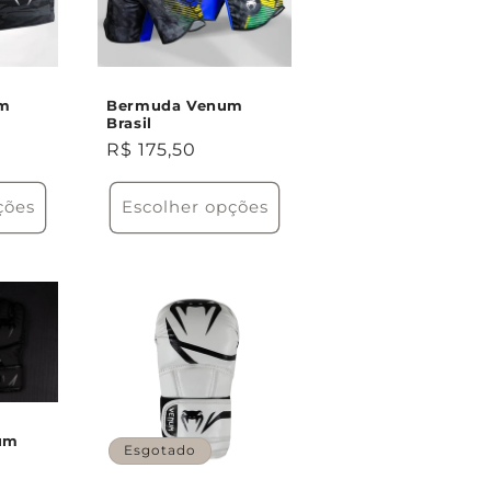
m
Bermuda Venum
Brasil
Preço
R$ 175,50
normal
ções
Escolher opções
um
Esgotado
0