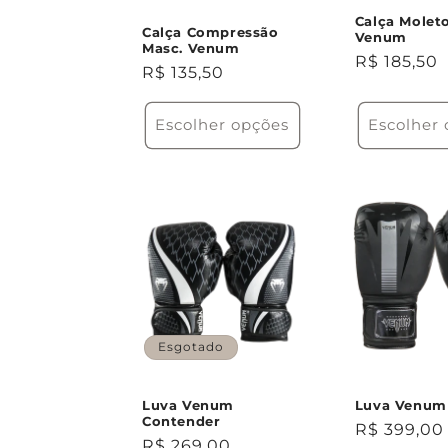
Calça Mole
Calça Compressão
Venum
Masc. Venum
Preço
R$ 185,50
Preço
R$ 135,50
normal
normal
Escolher opções
Escolher
Esgotado
Luva Venum
Luva Venum
Contender
Preço
R$ 399,00
Preço
R$ 269,00