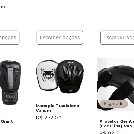
normal
normal
tom
 opções
Escolher opções
Escolher op
Esgotado
Manopla Tradicional
Venum
Preço
R$ 272,00
 Giant
Protetor Genita
normal
(Coquilha) Ve
Preço
R$ 82,50