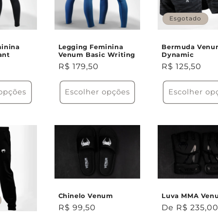
Esgotado
inina
Legging Feminina
Bermuda Venu
ant
Venum Basic Writing
Dynamic
Preço
R$ 179,50
Preço
R$ 125,50
normal
normal
 opções
Escolher opções
Escolher op
Chinelo Venum
Luva MMA Ven
Preço
R$ 99,50
Preço
De R$ 235,0