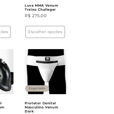
Luva MMA Venum
Treino Challeger
Preço
R$ 275,00
normal
ções
Escolher opções
Esgotado
l
Protetor Genital
num
Masculino Venum
Dark