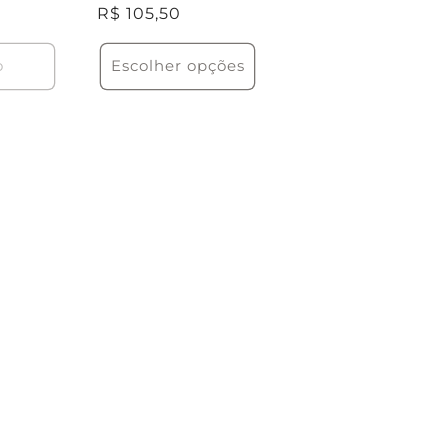
Preço
R$ 105,50
normal
o
Escolher opções