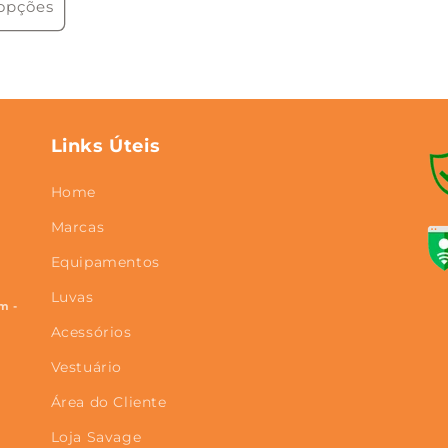
 opções
Links Úteis
Home
Marcas
Equipamentos
Luvas
m -
Acessórios
Vestuário
Área do Cliente
Loja Savage