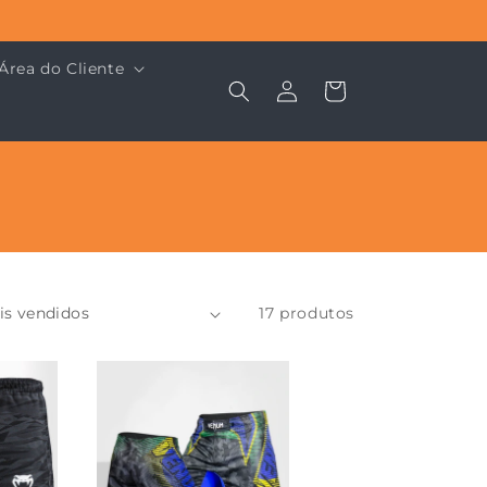
Área do Cliente
Fazer
Carrinho
login
17 produtos