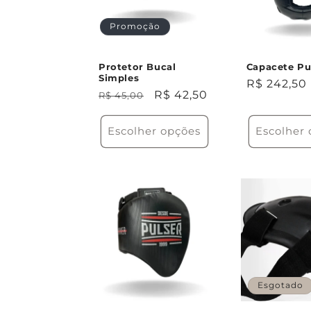
o
Promoção
:
Protetor Bucal
Capacete Pu
Simples
Preço
R$ 242,50
Preço
Preço
R$ 42,50
R$ 45,00
normal
normal
promocional
Escolher opções
Escolher
Esgotado