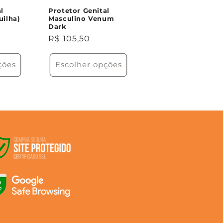
l
Protetor Genital
uilha)
Masculino Venum
Dark
Preço
R$ 105,50
normal
ções
Escolher opções