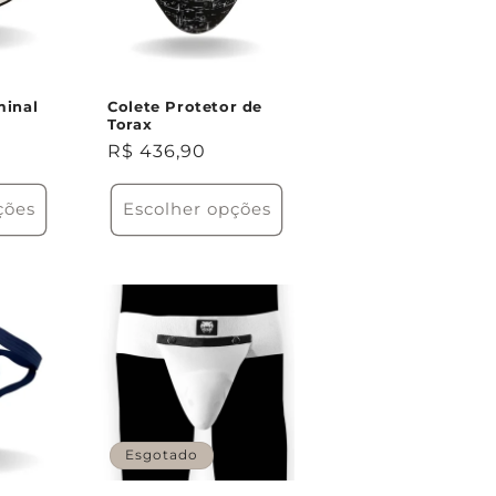
minal
Colete Protetor de
Torax
Preço
R$ 436,90
normal
ções
Escolher opções
Esgotado