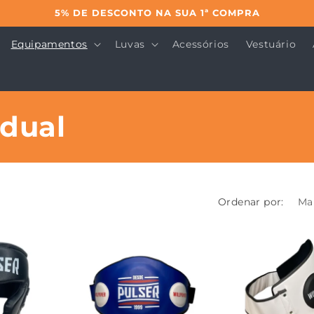
5% DE DESCONTO NA SUA 1ª COMPRA
Equipamentos
Luvas
Acessórios
Vestuário
idual
Ordenar por: