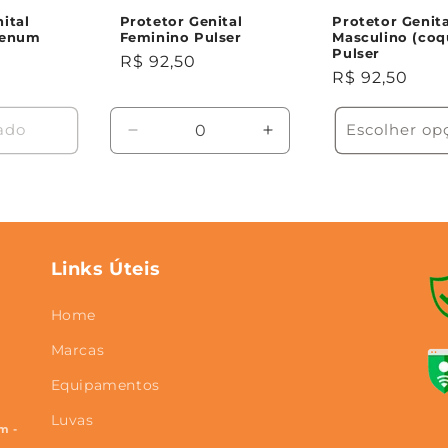
ital
Protetor Genital
Protetor Genita
Venum
Feminino Pulser
Masculino (coq
Pulser
Preço
R$ 92,50
Preço
R$ 92,50
normal
normal
ado
Escolher op
Diminuir
Aumentar
a
a
quantidade
quantidade
de
de
Preto
Preto
/
/
Único
Único
Links Úteis
Home
Marcas
Equipamentos
Luvas
m -