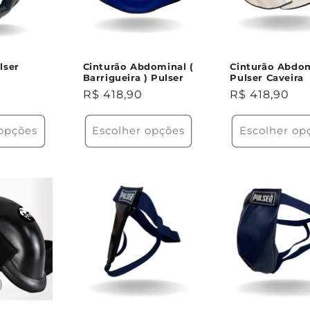
lser
Cinturão Abdominal (
Cinturão Abdo
Barrigueira ) Pulser
Pulser Caveira
Preço
R$ 418,90
Preço
R$ 418,90
normal
normal
 opções
Escolher opções
Escolher op