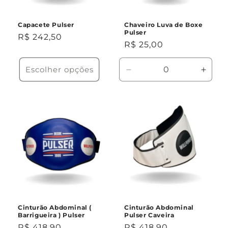
Capacete Pulser
Chaveiro Luva de Boxe
Pulser
Preço
R$ 242,50
Preço
R$ 25,00
normal
normal
Escolher opções
Diminuir
Aumen
a
a
quantidade
quant
de
de
Único
Único
Cinturão Abdominal (
Cinturão Abdominal
Barrigueira ) Pulser
Pulser Caveira
Preço
R$ 418,90
Preço
R$ 418,90