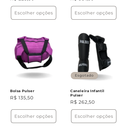
normal
normal
Escolher opções
Escolher opções
Esgotado
Bolsa Pulser
Caneleira Infantil
Pulser
Preço
R$ 135,50
Preço
R$ 262,50
normal
normal
Escolher opções
Escolher opções