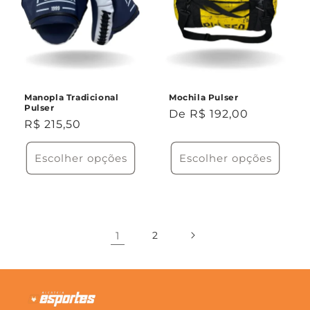
Manopla Tradicional
Mochila Pulser
Pulser
Preço
De R$ 192,00
Preço
R$ 215,50
normal
normal
Escolher opções
Escolher opções
1
2