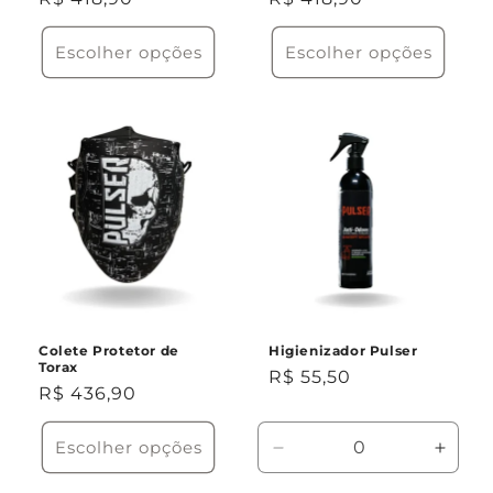
normal
normal
Escolher opções
Escolher opções
Colete Protetor de
Higienizador Pulser
Torax
Preço
R$ 55,50
Preço
R$ 436,90
normal
normal
Escolher opções
Diminuir
Aumen
a
a