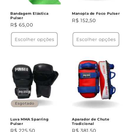
Bandagem Elástica
Manopla de Foco Pulser
Pulser
Preço
R$ 152,50
Preço
R$ 65,00
normal
normal
Escolher opções
Escolher opções
Esgotado
Luva MMA Sparring
Aparador de Chute
Pulser
Tradicional
Preço
R$ 225,50
Preço
R$ 381,50