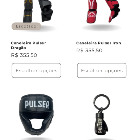
Esgotado
Caneleira Pulser
Caneleira Pulser Iron
Dragão
Preço
R$ 355,50
Preço
R$ 355,50
normal
normal
Escolher opções
Escolher opções