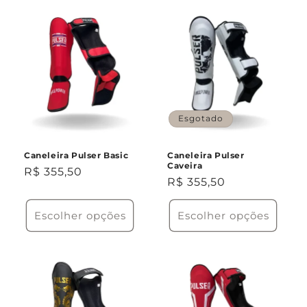
Esgotado
Caneleira Pulser Basic
Caneleira Pulser
Caveira
Preço
R$ 355,50
Preço
R$ 355,50
normal
normal
Escolher opções
Escolher opções