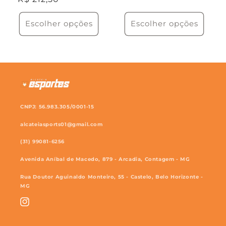
normal
Escolher opções
Escolher opções
CNPJ: 56.983.305/0001-15
alcateiasports01@gmail.com
(31) 99081-6256
Avenida Aníbal de Macedo, 879 - Arcadia, Contagem - MG
Rua Doutor Aguinaldo Monteiro, 55 - Castelo, Belo Horizonte -
MG
Instagram