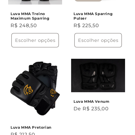
Luva MMA Treino
Luva MMA Sparring
Maximum Sparring
Pulser
Preço
R$ 248,50
Preço
R$ 225,50
normal
normal
Escolher opções
Escolher opções
Luva MMA Venum
Preço
De R$ 235,00
normal
Luva MMA Pretorian
Preço
R$ 212,50