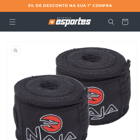
Pular
5% DE DESCONTO NA SUA 1ª COMPRA
para o
conteúdo
Carrinho
Pular para
as
informações
do produto