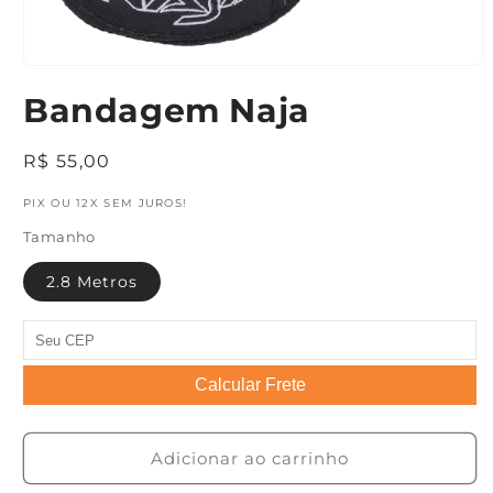
Abrir
mídia
Bandagem Naja
1
na
janela
modal
Preço
R$ 55,00
normal
PIX OU 12X SEM JUROS!
Tamanho
2.8 Metros
Calcular Frete
Adicionar ao carrinho