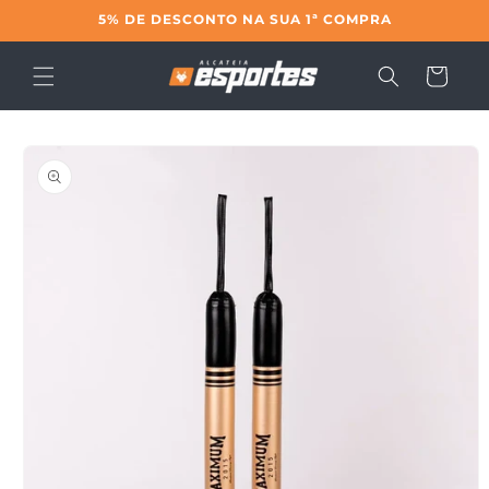
Pular
5% DE DESCONTO NA SUA 1ª COMPRA
para o
conteúdo
Carrinho
Pular para
as
informações
do produto