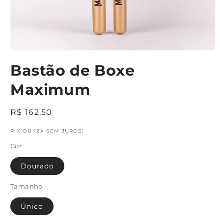
Abrir
mídia
Bastão de Boxe
1
na
janela
Maximum
modal
Preço
R$ 162,50
normal
PIX OU 12X SEM JUROS!
Cor
Dourado
Tamanho
Único