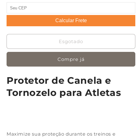
indisponível
indisponível
indisponível
indisponível
Calcular Frete
Esgotado
Compre já
Protetor de Canela e
Tornozelo para Atletas
Maximize sua proteção durante os treinos e