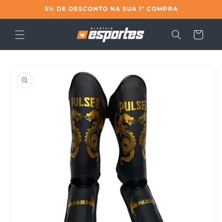
Pular
5% DE DESCONTO NA SUA 1ª COMPRA
para o
conteúdo
Carrinho
Pular para
as
informações
do produto