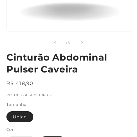
Abrir
mídia
1
de
1
/
2
na
janela
Cinturão Abdominal
modal
Pulser Caveira
Preço
R$ 418,90
normal
PIX OU 12X SEM JUROS!
Tamanho
Único
Cor