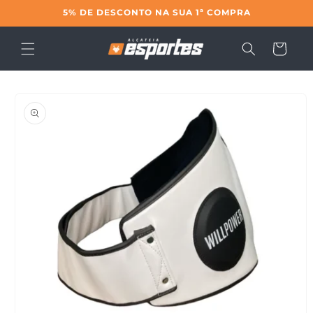
Pular
5% DE DESCONTO NA SUA 1ª COMPRA
para o
conteúdo
Carrinho
Pular para
as
informações
do produto