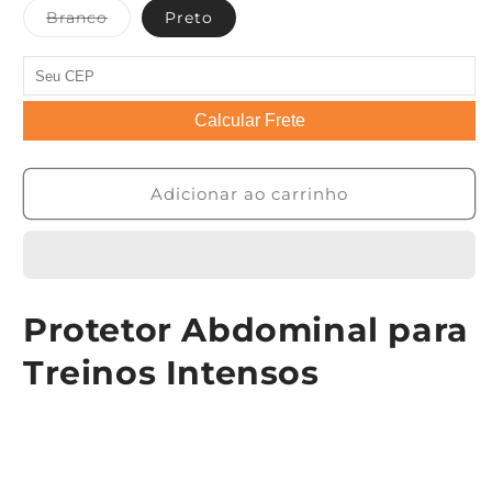
Variante
Branco
Preto
esgotada
ou
indisponível
Calcular Frete
Adicionar ao carrinho
Protetor Abdominal para
Treinos Intensos