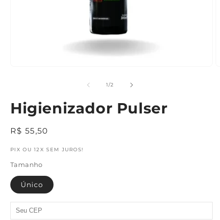
Abrir
mídia
1
A
na
m
janela
2
de
1
/
2
modal
n
j
Higienizador Pulser
m
Preço
R$ 55,50
normal
PIX OU 12X SEM JUROS!
Tamanho
Único