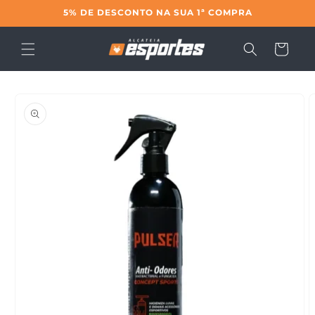
Pular
5% DE DESCONTO NA SUA 1ª COMPRA
para o
conteúdo
Carrinho
Pular para
as
informações
do produto