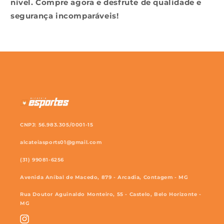
nível. Compre agora e desfrute de qualidade e
segurança incomparáveis!
CNPJ: 56.983.305/0001-15
alcateiasports01@gmail.com
(31) 99081-6256
Avenida Aníbal de Macedo, 879 - Arcadia, Contagem - MG
Rua Doutor Aguinaldo Monteiro, 55 - Castelo, Belo Horizonte -
MG