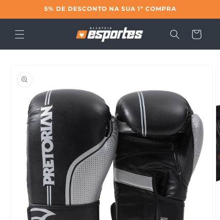
Pular
5% DE DESCONTO NA SUA 1ª COMPRA
para o
conteúdo
Carrinho
Pular para
as
informações
do produto