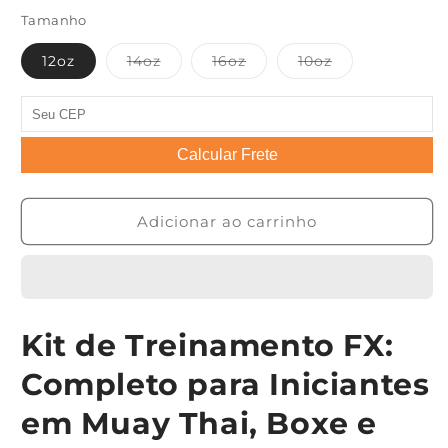
ou
indisponível
Tamanho
Variante
Variante
Variante
12oz
14oz
16oz
10oz
esgotada
esgotada
esgotada
ou
ou
ou
indisponível
indisponível
indisponível
Calcular Frete
Adicionar ao carrinho
Kit de Treinamento FX:
Completo para Iniciantes
em Muay Thai, Boxe e