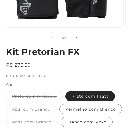
Abrir
A
mídia
m
1
2
de
1
/
2
na
n
janela
j
Kit Pretorian FX
modal
m
Preço
R$ 275,50
normal
PIX OU 12X SEM JUROS!
Cor
Variante
Preto com Amarelo
Preto com Prata
esgotada
ou
indisponível
Variante
Azul com Branco
Vermelho com Branco
esgotada
ou
indisponível
Variante
Rosa com Branco
Branco com Roxo
esgotada