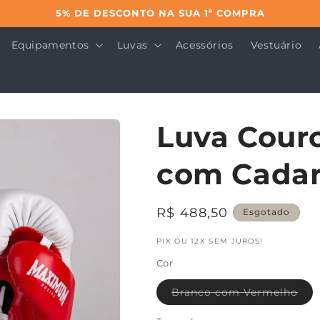
5% DE DESCONTO NA SUA 1ª COMPRA
Equipamentos
Luvas
Acessórios
Vestuário
Luva Cou
com Cada
Preço
R$ 488,50
Esgotado
normal
PIX OU 12X SEM JUROS!
Cor
Var
Branco com Vermelho
esg
ou