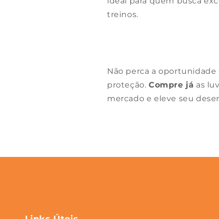
ideal para quem busca exc
treinos.
Não perca a oportunidade 
proteção.
Compre já
as lu
mercado e eleve seu dese