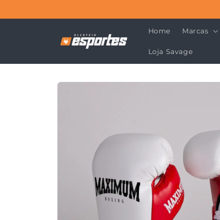
Pular
para o
conteúdo
Home
Marcas
Loja Savage
Pular para
as
informações
do produto