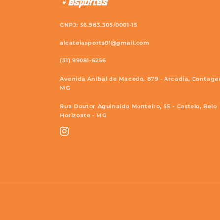
CNPJ: 56.983.305/0001-15
alcateiasports01@gmail.com
(31) 99081-6256
Avenida Aníbal de Macedo, 879 - Arcadia, Contage
MG
Rua Doutor Aguinaldo Monteiro, 55 - Castelo, Belo
Horizonte - MG
Instagram