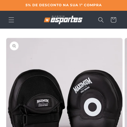
Pular
5% DE DESCONTO NA SUA 1ª COMPRA
para o
conteúdo
Carrinho
Pular para
as
informações
do produto