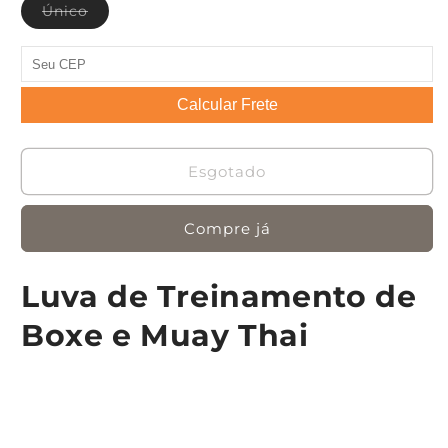
Variante
Único
esgotada
ou
indisponível
Calcular Frete
Esgotado
Compre já
Luva de Treinamento de
Boxe e Muay Thai