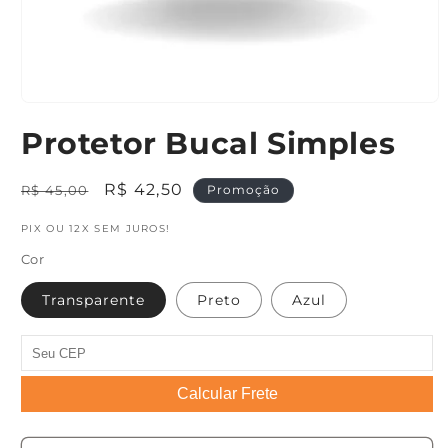
Abrir
mídia
Protetor Bucal Simples
1
na
janela
modal
Preço
Preço
R$ 42,50
R$ 45,00
Promoção
normal
promocional
PIX OU 12X SEM JUROS!
Cor
Transparente
Preto
Azul
Calcular Frete