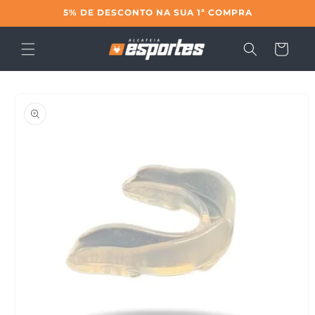
Pular
5% DE DESCONTO NA SUA 1ª COMPRA
para o
conteúdo
Carrinho
Pular para
as
informações
do produto